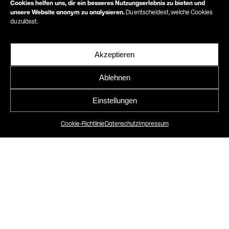
Cookies helfen uns, dir ein besseres Nutzungserlebnis zu bieten und
unsere Website anonym zu analysieren.
Du entscheidest, welche Cookies
du zulässt.
Akzeptieren
Ablehnen
Offizielle
Buchvorstellung von A
Einstellungen
PART OF ART
Cookie-Richtlinie
Datenschutz
Impressum