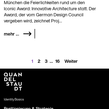
München die Feierlichkeiten rund um den
Iconic Award: Innovative Architecture statt. Der
Award, der vom German Design Council
vergeben wird, zeichnet Proj...
mehr ...
Seitennummerierung
1
2
3
…
16
Weiter
der
Beiträge
Identity Basics