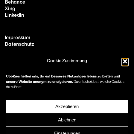
Behance
Xing
LinkedIn
Impressum
Datenschutz
Cookie Zustimmung
More
Methoden & Tools
Cookies helfen uns, dir ein besseres Nutzungserlebnis zu bieten und
unsere Website anonym zu analysieren.
Du entscheidest, welche Cookies
Corporate Design Agentur in Frankfurt
du zulässt.
Print Design Agentur
Immobilien Marketing Frankfurt
Healthcare Marketing & Pharma Marketing Frankfurt
Akzeptieren
Marketing für Architekten
Ablehnen
Einstellungen