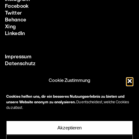
Facebook
Twitter
Behance
Xing
LinkedIn
Impressum
Datenschutz
Cookie Zustimmung
More
Methoden & Tools
Cookies helfen uns, dir ein besseres Nutzungserlebnis zu bieten und
unsere Website anonym zu analysieren.
Du entscheidest, welche Cookies
Corporate Design Agentur in Frankfurt
du zulässt.
Print Design Agentur
Immobilien Marketing Frankfurt
Healthcare Marketing & Pharma Marketing Frankfurt
Akzeptieren
Marketing für Architekten