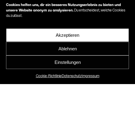
Cookies helfen uns, dir ein besseres Nutzungserlebnis zu bieten und
unsere Website anonym zu analysieren.
Du entscheidest, welche Cookies
du zulässt.
Akzeptieren
Eine schöne
Ablehnen
Bescherung!
Einstellungen
Der Eindruck zählt.
Cookie-Richtlinie
Datenschutz
Impressum