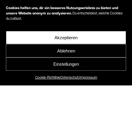
Cookies helfen uns, dir ein besseres Nutzungserlebnis zu bieten und
unsere Website anonym zu analysieren.
Du entscheidest, welche Cookies
du zulässt.
Akzeptieren
Ablehnen
Einstellungen
Love is in the Year!
Cookie-Richtlinie
Datenschutz
Impressum