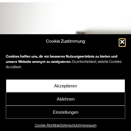
Cookie Zustimmung
Cookies helfen uns, dir ein besseres Nutzungserlebnis zu bieten und
unsere Website anonym zu analysieren.
Du entscheidest, welche Cookies
du zulässt.
Akzeptieren
Ablehnen
Neu im Team, wir
Einstellungen
begrüssen Kaja!
Cookie-Richtlinie
Datenschutz
Impressum