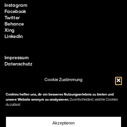
Instagram
Facebook
Twitter
Behance
Xing
LinkedIn
Impressum
Datenschutz
Cookie Zustimmung
More
Methoden & Tools
Cookies helfen uns, dir ein besseres Nutzungserlebnis zu bieten und
unsere Website anonym zu analysieren.
Du entscheidest, welche Cookies
Corporate Design Agentur in Frankfurt
du zulässt.
Print Design Agentur
Immobilien Marketing Frankfurt
Healthcare Marketing & Pharma Marketing Frankfurt
Akzeptieren
Marketing für Architekten