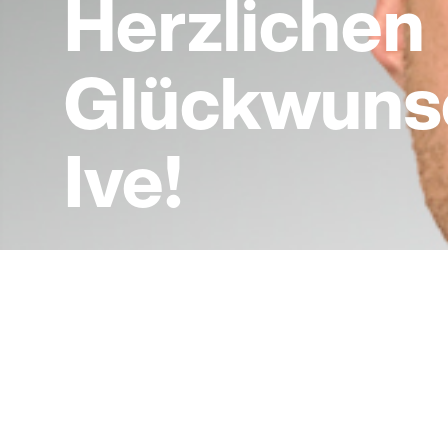
Herzlichen
Glückwuns
Ive!