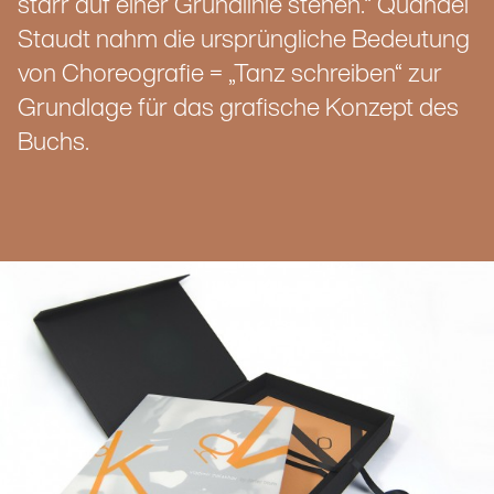
starr auf einer Grundlinie stehen.“ Quandel
Staudt nahm die ursprüngliche Bedeutung
von Choreografie = „Tanz schreiben“ zur
Grundlage für das grafische Konzept des
Buchs.