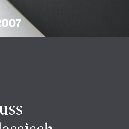
2007
uss