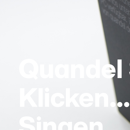
Quandel 
Klicken
Singen