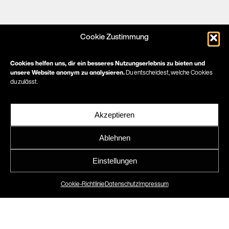
Cookie Zustimmung
Cookies helfen uns, dir ein besseres Nutzungserlebnis zu bieten und
unsere Website anonym zu analysieren.
Du entscheidest, welche Cookies
du zulässt.
Akzeptieren
Senckenberg Zentrum
Ablehnen
für Humangenetik
Einstellungen
Relaunch Website
Cookie-Richtlinie
Datenschutz
Impressum