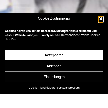
Cookie Zustimmung
Cookies helfen uns, dir ein besseres Nutzungserlebnis zu bieten und
unsere Website anonym zu analysieren.
Du entscheidest, welche Cookies
du zulässt.
Akzeptieren
Ablehnen
People & Progress &
Einstellungen
Proofs
Cookie-Richtlinie
Datenschutz
Impressum