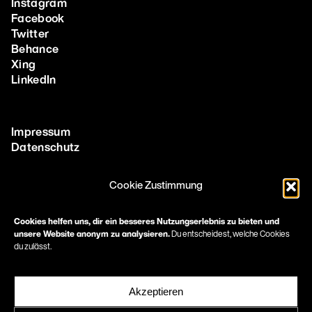
Instagram
Facebook
Twitter
Behance
Xing
LinkedIn
Impressum
Datenschutz
Cookie Zustimmung
More
Methoden & Tools
Cookies helfen uns, dir ein besseres Nutzungserlebnis zu bieten und
unsere Website anonym zu analysieren.
Du entscheidest, welche Cookies
Corporate Design Agentur in Frankfurt
du zulässt.
Print Design Agentur
Immobilien Marketing Frankfurt
Healthcare Marketing & Pharma Marketing Frankfurt
Akzeptieren
Marketing für Architekten