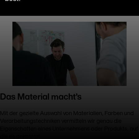
Das Material macht’s
Mit der gezielte Auswahl von Materialien, Farben und
Verarbeitungstechniken vermitteln wir genau die
Eigenschaften eines Unternehmens oder Produkts, auf
die es ankommt.