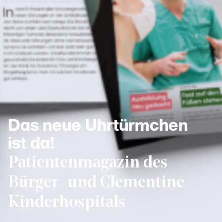
Das neue Uhrtürmchen
ist da!
Patientenmagazin des
Bürger- und Clementine
Kinderhospitals