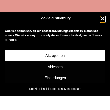
Cookie Zustimmung
Cookies helfen uns, dir ein besseres Nutzungserlebnis zu bieten und
unsere Website anonym zu analysieren.
Du entscheidest, welche Cookies
du zulässt.
Akzeptieren
Ablehnen
Internship Design
Einstellungen
(m/w/d)
Cookie-Richtlinie
Datenschutz
Impressum