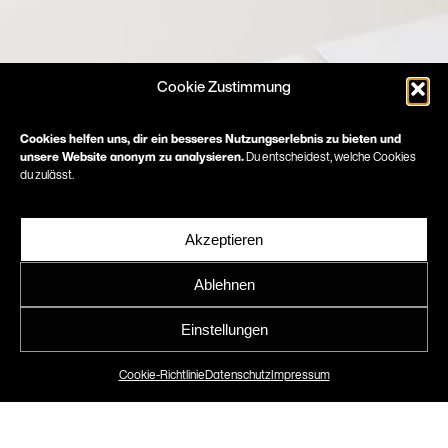
Cookie Zustimmung
Cookies helfen uns, dir ein besseres Nutzungserlebnis zu bieten und
unsere Website anonym zu analysieren.
Du entscheidest, welche Cookies
du zulässt.
Akzeptieren
Ablehnen
MA Architekten
Einstellungen
Corporate Design
Cookie-Richtlinie
Datenschutz
Impressum