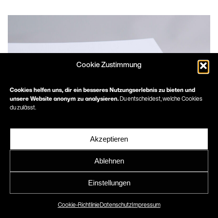
Cookie Zustimmung
Cookies helfen uns, dir ein besseres Nutzungserlebnis zu bieten und
unsere Website anonym zu analysieren.
Du entscheidest, welche Cookies
du zulässt.
Akzeptieren
Ablehnen
HKK Landschaftsarchitekten
Corporate Design & Website
Einstellungen
Cookie-Richtlinie
Datenschutz
Impressum