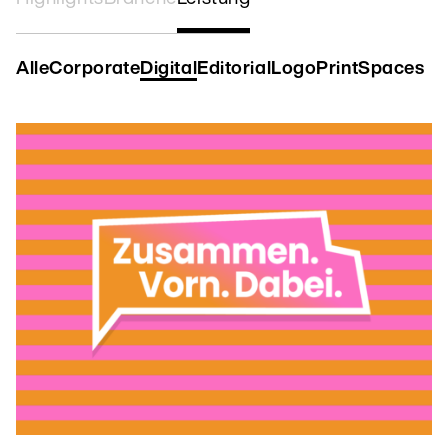
Alle
Corporate
Digital
Editorial
Logo
Print
Spaces