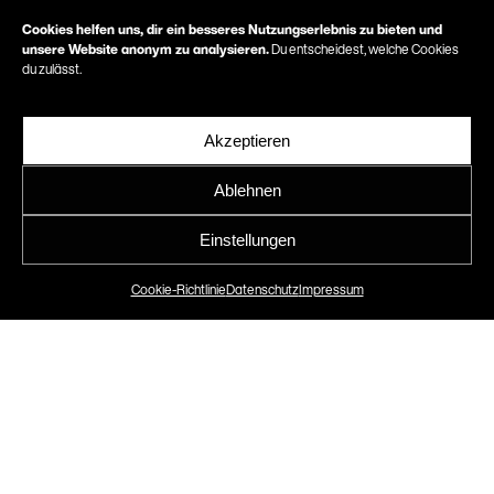
Cookies helfen uns, dir ein besseres Nutzungserlebnis zu bieten und
unsere Website anonym zu analysieren.
Du entscheidest, welche Cookies
du zulässt.
Akzeptieren
Konrad Merkt GmbH
Ablehnen
Einstellungen
Geschäftsausstattung und
Printkommunikation
Cookie-Richtlinie
Datenschutz
Impressum