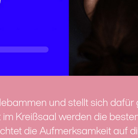
Hebammen und stellt sich dafür
it im Kreißsaal werden die beste
chtet die Aufmerksamkeit auf d