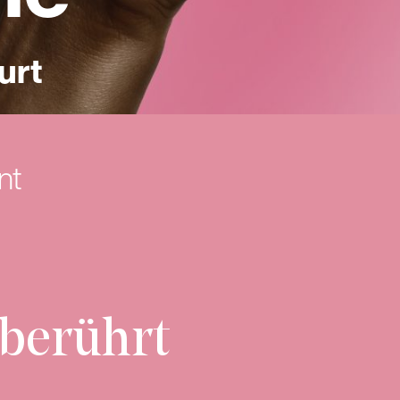
urt
nt
 berührt