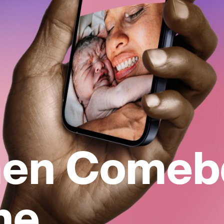
en Comeb
ne