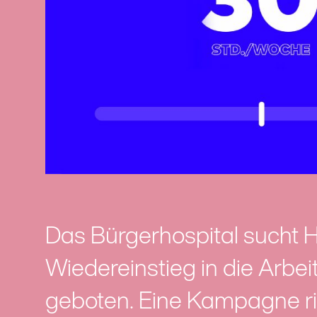
Das Bürgerhospital sucht 
Wiedereinstieg in die Arbe
geboten. Eine Kampagne ri