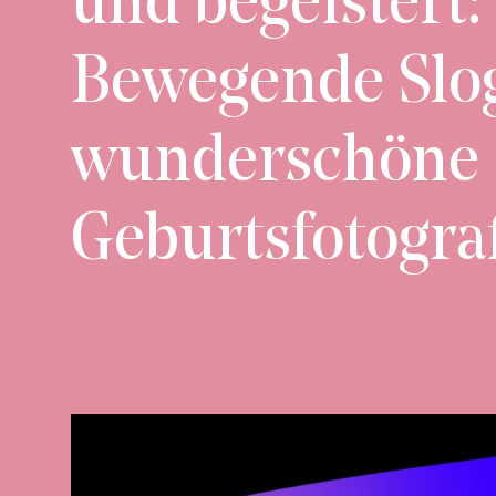
und begeistert:
Bewegende Slo
wunderschöne
Geburtsfotogra