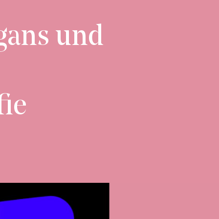
gans und
fie