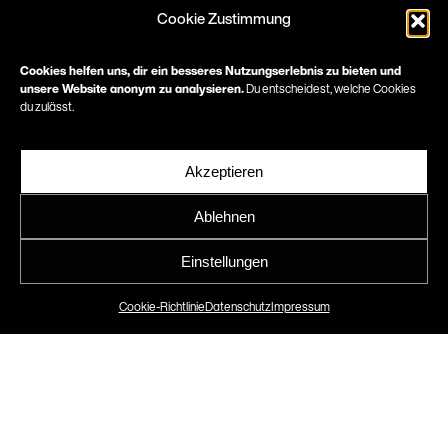
Cookie Zustimmung
Cookies helfen uns, dir ein besseres Nutzungserlebnis zu bieten und
Exklusive
unsere Website anonym zu analysieren.
Du entscheidest, welche Cookies
du zulässt.
Eigentumswohnungen
Akzeptieren
in Berlin
Ablehnen
Eine hochwertige
Einstellungen
Vermarktungsbroschüre für
„Bloom“
Cookie-Richtlinie
Datenschutz
Impressum