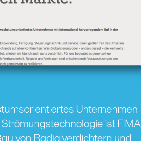
tumsorientiertes Unternehmen m
 Strömungstechnologie ist FIMA
Bau von Radialverdichtern und