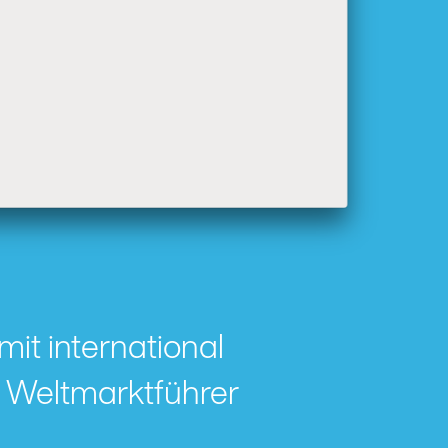
it international
 Weltmarktführer