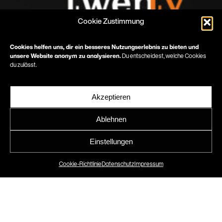
Cookie Zustimmung
Cookies helfen uns, dir ein besseres Nutzungserlebnis zu bieten und
unsere Website anonym zu analysieren.
Du entscheidest, welche Cookies
du zulässt.
Akzeptieren
Ablehnen
MüllerMerkt
Einstellungen
Jubiläumslogo
Cookie-Richtlinie
Datenschutz
Impressum